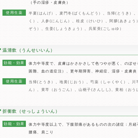
（手の湿疹・皮膚炎）
使用生薬
半夏(はんげ）
、
麦門冬(ばくもんどう）
、
当帰(とうき）
、
く）
、
人参(にんじん）
、
桂皮（けいひ）
、
阿膠(あきょう
ぞう）
、
生姜(しょうきょう）
、
呉茱萸(ごしゅゆ）
温清飲（うんせいいん）
効能・効果
体力中等度で、皮膚はかさかさして色つやが悪く、のぼせ
困難、血の道症注）、更年期障害、神経症、湿疹・皮膚炎
使用生薬
当帰(とうき）
、
地黄(じおう）
、
芍薬（しゃくやく）
、
川
ん）
、
黄芩（おうごん）
、
山梔子(さんしし)
、
黄柏（おう
折衝飲（せっしょういん）
効能・効果
体力中等度以上で、下腹部痛があるものの次の諸症：月経
腰痛、肩こり