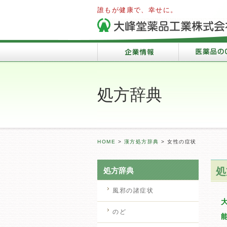
誰もが健康で、幸せに。
処方辞典
HOME
>
漢方処方辞典
>
女性の症状
処
処方辞典
風邪の諸症状
のど