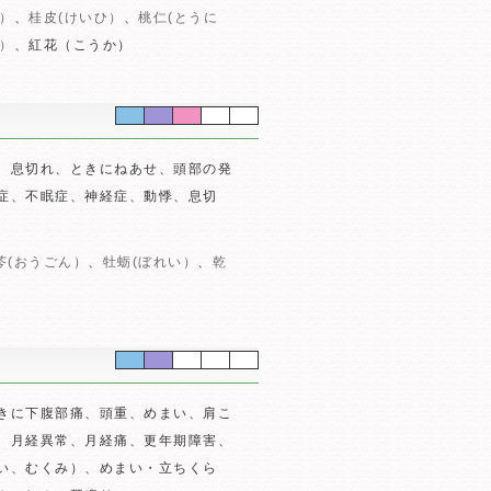
）
、
桂皮(けいひ）
、
桃仁(とうに
つ）
、紅花（こうか）
、息切れ、ときにねあせ、頭部の発
症、不眠症、神経症、動悸、息切
芩(おうごん）
、
牡蛎(ぼれい）
、
乾
きに下腹部痛、頭重、めまい、肩こ
、月経異常、月経痛、更年期障害、
い、むくみ）、めまい・立ちくら