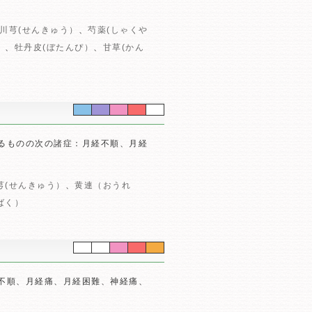
川芎(せんきゅう）
、
芍薬(しゃくや
）
、
牡丹皮(ぼたんぴ）
、
甘草(かん
るものの次の諸症：月経不順、月経
芎(せんきゅう）
、
黄連（おうれ
ばく）
不順、月経痛、月経困難、神経痛、