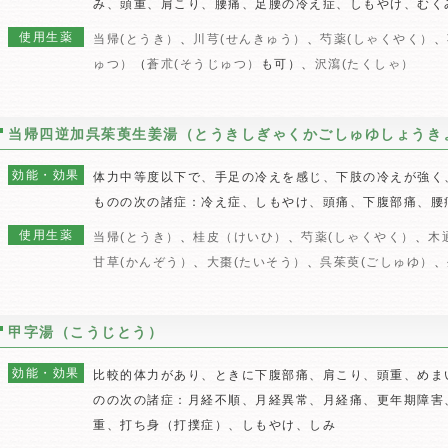
み、頭重、肩こり、腰痛、足腰の冷え症、しもやけ、むく
使用生薬
当帰(とうき）
、
川芎(せんきゅう）
、
芍薬(しゃくやく）
、
ゅつ）
（
蒼朮(そうじゅつ）
も可）、
沢瀉(たくしゃ）
当帰四逆加呉茱萸生姜湯（とうきしぎゃくかごしゅゆしょうき
効能・効果
体力中等度以下で、手足の冷えを感じ、下肢の冷えが強く
ものの次の諸症：冷え症、しもやけ、頭痛、下腹部痛、腰
使用生薬
当帰(とうき）
、
桂皮（けいひ）
、
芍薬(しゃくやく）
、
木
甘草(かんぞう）
、
大棗(たいそう）
、
呉茱萸(ごしゅゆ）
、
甲字湯（こうじとう）
効能・効果
比較的体力があり、ときに下腹部痛、肩こり、頭重、めま
のの次の諸症：月経不順、月経異常、月経痛、更年期障害
重、打ち身（打撲症）、しもやけ、しみ