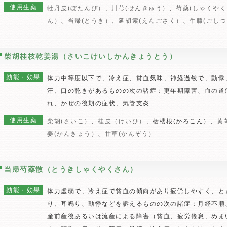
使用生薬
牡丹皮(ぼたんぴ）
、
川芎(せんきゅう）
、
芍薬(しゃくやく
ん）
、
当帰(とうき）
、
延胡索(えんごさく）
、
牛膝(ごし
柴胡桂枝乾姜湯（さいこけいしかんきょうとう）
効能・効果
体力中等度以下で、冷え症、貧血気味、神経過敏で、動悸
汗、口の乾きがあるものの次の諸症：更年期障害、血の道
れ、かぜの後期の症状、気管支炎
使用生薬
柴胡(さいこ）
、
桂皮（けいひ）
、栝楼根(かろこん）、
黄
姜(かんきょう）
、
甘草(かんぞう）
当帰芍薬散（とうきしゃくやくさん）
効能・効果
体力虚弱で、冷え症で貧血の傾向があり疲労しやすく、と
り、耳鳴り、動悸などを訴えるものの次の諸症：月経不順
産前産後あるいは流産による障害（貧血、疲労倦怠、めま