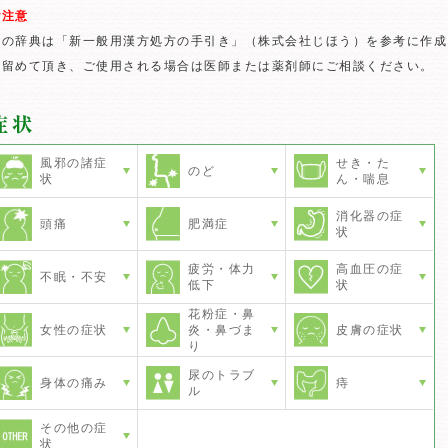
ご注意
この辞典は「新一般用漢方処方の手引き」（株式会社じほう）を参考に作成
に留めて頂き、ご使用される場合は医師または薬剤師にご相談ください。
風邪の諸症
せき・た
のど
状
ん・喘息
消化器の症
頭痛
肥満症
状
疲労・体力
高血圧の症
不眠・不安
低下
状
花粉症・鼻
女性の症状
炎・鼻づま
皮膚の症状
り
尿のトラブ
身体の痛み
痔
ル
その他の症
状