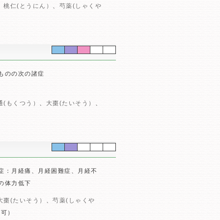
、
桃仁(とうにん）
、
芍薬(しゃくや
ものの次の諸症
通(もくつう）
、
大棗(たいそう）
、
症：月経痛、月経困難症、月経不
の体力低下
大棗(たいそう）
、
芍薬(しゃくや
も可）