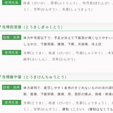
使用生薬
桂皮（けいひ）
、
茯苓(ぶくりょう）
、
牡丹皮(ぼたんぴ）
く）
、
甘草(かんぞう）
、
生姜(しょうきょう）
当帰四逆湯（とうきしぎゃくとう）
効能・効果
体力中等度以下で、手足が冷えて下腹部が痛くなりやすい
しもやけ、下腹部痛、腰痛、下痢、月経痛、冷え症
使用生薬
当帰(とうき）
、
桂皮（けいひ）
、
芍薬(しゃくやく）
、
木
細辛(さいしん）
、
甘草(かんぞう）
当帰建中湯（とうきけんちゅうとう）
効能・効果
体力虚弱で、疲労しやすく血色のすぐれないものの次の諸
順、腹痛、下腹部痛、腰痛、痔、脱肛の痛み、病後・術後
使用生薬
当帰(とうき）
、
桂皮（けいひ）
、
生姜(しょうきょう）
、
く）
、
甘草(かんぞう）
、膠飴（こうい）（膠飴はなくて