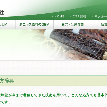
HOME
CSR情報
リクル
方辞典
大峰堂が今まで蓄積してきた技術を用いて、どんな処方でも基本
能です。