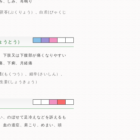
み、しみ、耳鳴り
茯苓(ぶくりょう）
、
白朮(びゃくじ
ょうとう）
、下肢又は下腹部が痛くなりやすい
痛、下痢、月経痛
通(もくつう）
、
細辛(さいしん）
、
生姜(しょうきょう）
い、のぼせて足冷えなどを訴えるも
、血の道症、肩こり、めまい、頭