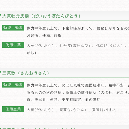
大黄牡丹皮湯（だいおうぼたんぴとう）
効能・効果
体力中等度以上で、下腹部痛があって、便秘しがちなもの
月経痛、便秘、痔疾
使用生薬
大黄(だいおう）
、
牡丹皮(ぼたんぴ）
、
桃仁(とうにん）
、
がし）
三黄散（さんおうさん）
効能・効果
体力中等度以上で、のぼせ気味で顔面紅潮し、精神不安、
あるものの次の諸症：高血圧の随伴症状（のぼせ、肩こり
血、痔出血、便秘、更年期障害、血の道症
使用生薬
大黄(だいおう）
、
黄芩(おうごん）
、
黄連(おうれん）