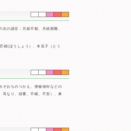
の次の諸症：月経不順、月経困難、
芒硝(ぼうしょう）、冬瓜子（とう
みぞおちのつかえ、便秘傾向などの
、耳なり、頭重、不眠、不安）、鼻