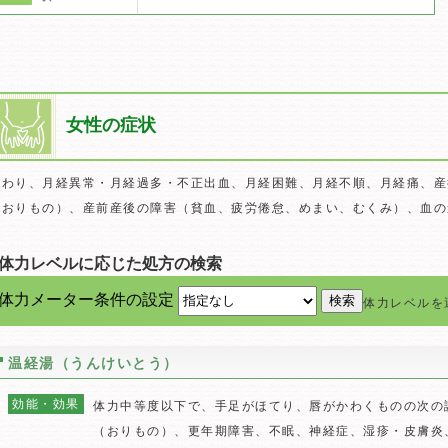
女性の症状
つわり、月経異常・月経過多・不正出血、月経困難、月経不順、月経痛、産
（おりもの）、産前産後の障害（貧血、疲労倦怠、めまい、むくみ）、血の
■体力レベルに応じた処方の検索
体力メーター条件の設定
体力レベルを
温経湯（うんけいとう）
効能・効果
体力中等度以下で、手足がほてり、唇がかわくものの次の
（おりもの）、更年期障害、不眠、神経症、湿疹・皮膚炎