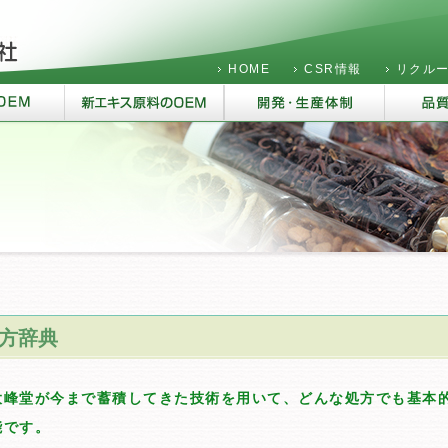
HOME
CSR情報
リクル
方辞典
大峰堂が今まで蓄積してきた技術を用いて、どんな処方でも基本
能です。