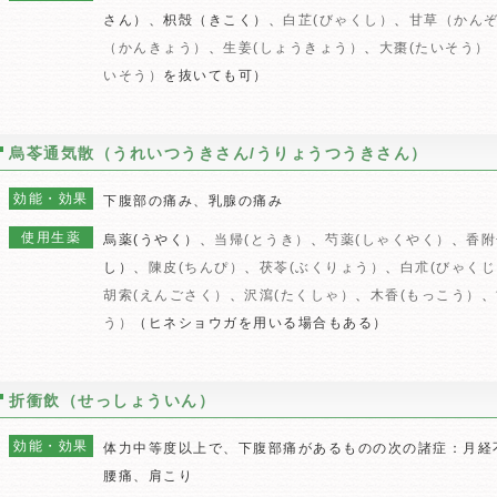
さん）、枳殻（きこく）、
白芷(びゃくし）
、
甘草（かん
（かんきょう）
、
生姜(しょうきょう）
、
大棗(たいそう）
いそう）
を抜いても可）
烏苓通気散（うれいつうきさん/うりょうつうきさん）
効能・効果
下腹部の痛み、乳腺の痛み
使用生薬
烏薬(うやく）、
当帰(とうき）
、
芍薬(しゃくやく）
、
香附
し）、
陳皮(ちんぴ）
、
茯苓(ぶくりょう）
、
白朮(びゃく
胡索(えんごさく）
、
沢瀉(たくしゃ）
、
木香(もっこう）
、
う）
（ヒネショウガを用いる場合もある）
折衝飲（せっしょういん）
効能・効果
体力中等度以上で、下腹部痛があるものの次の諸症：月経
腰痛、肩こり