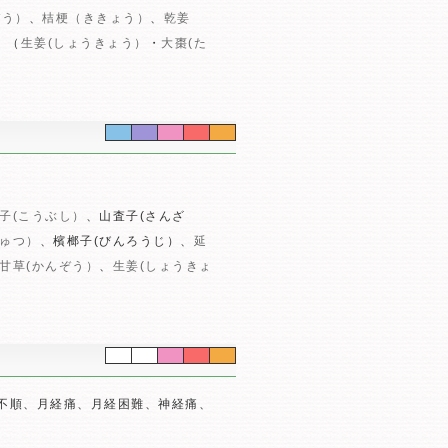
ぞう）
、
桔梗（ききょう）
、
乾姜
（
生姜(しょうきょう）
・
大棗(た
子(こうぶし）
、山査子(さんざ
じゅつ）
、檳榔子(びんろうじ）、
延
甘草(かんぞう）
、
生姜(しょうきょ
不順、月経痛、月経困難、神経痛、