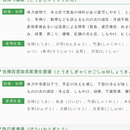
効能・効果
体力虚弱で、冷え症で貧血の傾向があり疲労しやすく、と
り、耳鳴り、動悸などを訴えるものの次の諸症：月経不順
産前産後あるいは流産による障害（貧血、疲労倦怠、めま
み、頭重、肩こり、腰痛、足腰の冷え症、しもやけ、むく
使用生薬
当帰(とうき）
、
川芎(せんきゅう）
、
芍薬(しゃくやく）
、
ゅつ）
（
蒼朮(そうじゅつ）
も可）、
沢瀉(たくしゃ）
当帰四逆加呉茱萸生姜湯（とうきしぎゃくかごしゅゆしょうき
効能・効果
体力中等度以下で、手足の冷えを感じ、下肢の冷えが強く
ものの次の諸症：冷え症、しもやけ、頭痛、下腹部痛、腰
使用生薬
当帰(とうき）
、
桂皮（けいひ）
、
芍薬(しゃくやく）
、
木
甘草(かんぞう）
、
大棗(たいそう）
、
呉茱萸(ごしゅゆ）
、
防已黄耆湯（ぼういおうぎとう）