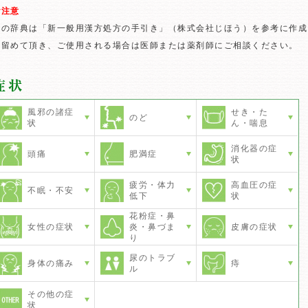
ご注意
この辞典は「新一般用漢方処方の手引き」（株式会社じほう）を参考に作成
に留めて頂き、ご使用される場合は医師または薬剤師にご相談ください。
風邪の諸症
せき・た
のど
状
ん・喘息
消化器の症
頭痛
肥満症
状
疲労・体力
高血圧の症
不眠・不安
低下
状
花粉症・鼻
女性の症状
炎・鼻づま
皮膚の症状
り
尿のトラブ
身体の痛み
痔
ル
その他の症
状