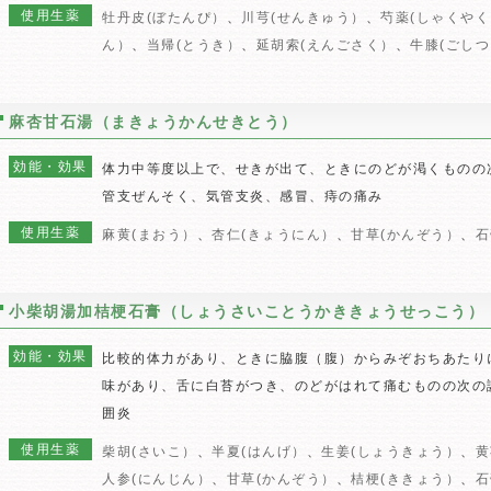
使用生薬
牡丹皮(ぼたんぴ）
、
川芎(せんきゅう）
、
芍薬(しゃくやく
ん）
、
当帰(とうき）
、
延胡索(えんごさく）
、
牛膝(ごし
麻杏甘石湯（まきょうかんせきとう）
効能・効果
体力中等度以上で、せきが出て、ときにのどが渇くものの
管支ぜんそく、気管支炎、感冒、痔の痛み
使用生薬
麻黄(まおう）
、
杏仁(きょうにん）
、
甘草(かんぞう）
、
石
小柴胡湯加桔梗石膏（しょうさいことうかききょうせっこう）
効能・効果
比較的体力があり、ときに脇腹（腹）からみぞおちあたり
味があり、舌に白苔がつき、のどがはれて痛むものの次の
囲炎
使用生薬
柴胡(さいこ）
、
半夏(はんげ）
、
生姜(しょうきょう）
、
黄
人参(にんじん）
、
甘草(かんぞう）
、
桔梗(ききょう）
、
石