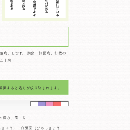
腰痛、しびれ、胸痛、顔面痛、打撲の
五十肩
選択すると処方が絞り込まれます。
の痛み、肩こり
んきゅう）
、白彊蚕（びゃっきょう