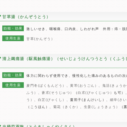
甘草湯（かんぞうとう）
効能・効果
激しいせき、咽喉痛、口内炎、しわがれ声 外用：痔・脱
使用生薬
甘草(かんぞう）
清上蠲痛湯（駆風触痛湯）（せいじょうけんつうとう（くふう
効能・効果
体力に関わらず使用でき、慢性化した痛みのあるものの次
使用生薬
麦門冬(ばくもんどう）
、
黄芩(おうごん）
、
羗活(きょう
ふう）
、
蒼朮(そうじゅつ）
（
白朮(びゃくじゅつ）
も可）
う）
、
白芷(びゃくし）
、蔓荊子(まんけいし）、
細辛(さ
（こうほん）、
菊花（きくか）
、
生姜(しょうきょう）
（
当帰芍薬散（とうきしゃくやくさん）