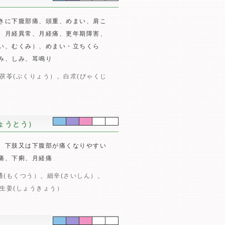
きに下腹部痛、頭重、めまい、肩こ
、月経異常、月経痛、更年期障害、
い、むくみ）、めまい・立ちくら
み、しみ、耳鳴り
茯苓(ぶくりょう）
、
白朮(びゃくじ
ょうとう）
、下肢又は下腹部が痛くなりやすい
痛、下痢、月経痛
通(もくつう）
、
細辛(さいしん）
、
生姜(しょうきょう）