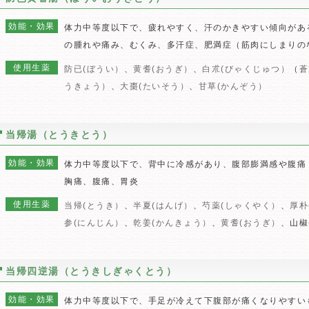
効能・効果
体力中等度以下で、疲れやすく、汗のかきやすい傾向があ
の腫れや痛み、むくみ、多汗症、肥満症（筋肉にしまりの
使用生薬
防已(ぼうい）
、
黄耆(おうぎ）
、
白朮(びゃくじゅつ）
（
蒼
うきょう）
、
大棗(たいそう）
、
甘草(かんぞう）
当帰湯（とうきとう）
効能・効果
体力中等度以下で、背中に冷感があり、腹部膨満感や腹痛
胸痛、腹痛、胃炎
使用生薬
当帰(とうき）
、
半夏(はんげ）
、
芍薬(しゃくやく）
、
厚朴
参(にんじん）
、
乾姜(かんきょう）
、
黄耆(おうぎ）
、山椒
当帰四逆湯（とうきしぎゃくとう）
効能・効果
体力中等度以下で、手足が冷えて下腹部が痛くなりやすい