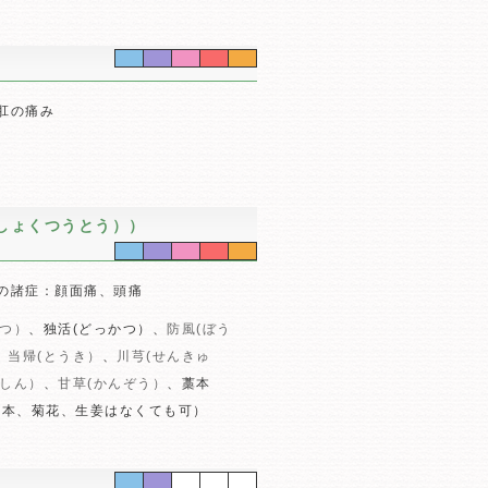
肛の痛み
しょくつうとう））
の諸症：顔面痛、頭痛
かつ）
、独活(どっかつ）、
防風(ぼう
、
当帰(とうき）
、
川芎(せんきゅ
いしん）
、
甘草(かんぞう）
、藁本
藁本、菊花、生姜はなくても可）