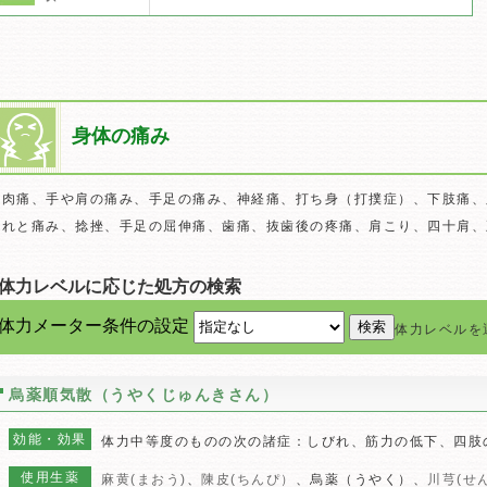
身体の痛み
筋肉痛、手や肩の痛み、手足の痛み、神経痛、打ち身（打撲症）、下肢痛、
はれと痛み、捻挫、手足の屈伸痛、歯痛、抜歯後の疼痛、肩こり、四十肩、
■体力レベルに応じた処方の検索
体力メーター条件の設定
体力レベルを
烏薬順気散（うやくじゅんきさん）
効能・効果
体力中等度のものの次の諸症：しびれ、筋力の低下、四肢
使用生薬
麻黄(まおう)
、
陳皮(ちんぴ）
、烏薬（うやく）、
川芎(せ