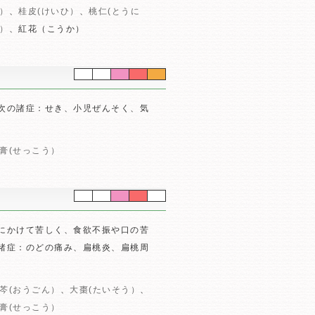
）
、
桂皮(けいひ）
、
桃仁(とうに
つ）
、紅花（こうか）
次の諸症：せき、小児ぜんそく、気
膏(せっこう）
にかけて苦しく、食欲不振や口の苦
諸症：のどの痛み、扁桃炎、扁桃周
芩(おうごん）
、
大棗(たいそう）
、
膏(せっこう）