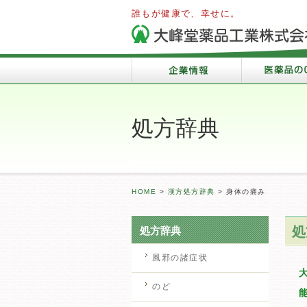
誰もが健康で、幸せに。
処方辞典
HOME
>
漢方処方辞典
>
身体の痛み
処
処方辞典
風邪の諸症状
のど