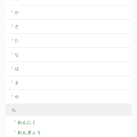
か
さ
た
な
は
ま
や
ら
れんにく
れんぎょう