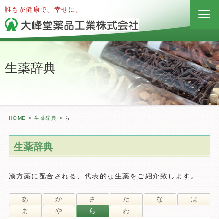
誰もが健康で、幸せに。
生薬辞典
HOME
>
生薬辞典
>
ら
生薬辞典
漢方薬に配合される、代表的な生薬をご紹介致します。
あ
か
さ
た
な
は
ま
や
ら
わ