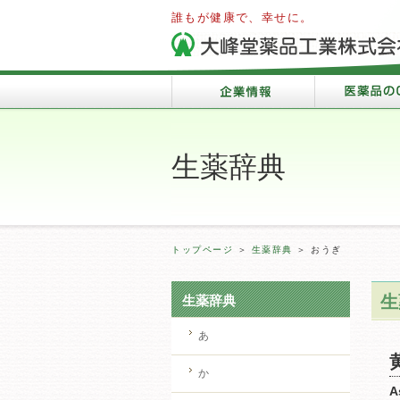
誰もが健康で、幸せに。
生薬辞典
トップページ
＞
生薬辞典
＞ おうぎ
生
生薬辞典
あ
か
A