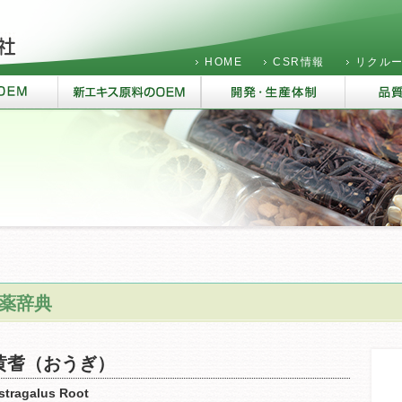
HOME
CSR情報
リクル
薬辞典
黄耆（おうぎ）
stragalus Root