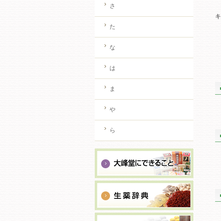
さ
た
な
は
ま
や
ら