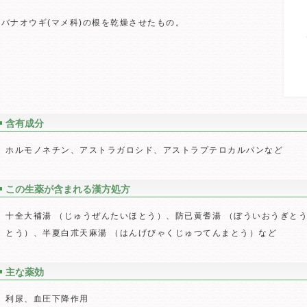
キバナオウギ(マメ科)の根を乾燥させたもの。
含有成分
ホルモノネチン、アストラガロシド、アストラプテロカルパンなど
この生薬が含まれる漢方処方
十全大補湯 （じゅうぜんたいほとう）、防已黄耆湯 （ぼういおうぎと
とう）、半夏白朮天麻湯 （はんげびゃくじゅつてんまとう）など
主な薬効
利尿、血圧下降作用